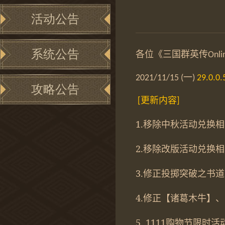
活动公告
系统公告
各位《三国群英传
Onli
一
2021/11/15 (
)
29.0.0.
攻略公告
更新内容
[
]
1.
移除中秋活动兑换相
2.
移除改版活动兑换相
3.
修正投掷突破之书道
4.
修正【诸葛木牛】、
5. 1111
购物节限时活