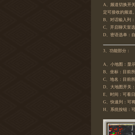
A、频道切换开
定可接收的频道
B、对话输入列
C、开启聊天室选
D、密语选单：
3、功能部分：
A、小地图：显
B、坐标：目前
C、地名：目前
D、大地图开关
E、时间：可看
G、快速列：可
H、系统按钮：