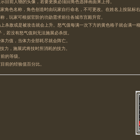
显示目前人物的头像，若要更换必须回角色选择画面来上传。
玩家角色名称，角色创造时由玩家自行命名，不可更改。在姓名上按鼠标
名称，玩家可根据官阶的功勋需求前往各城市宫殿升官。
场上杀敌或是被攻击就会上升。怒气值每满一次下方的黄色格子就会满一
子，若没有怒气值则无法施展必杀技。
的体力值，当体力全部耗尽就会阵亡。
的技力，施展武将技时所消耗的技力。
目前的等级。
家目前的经验值百分比。