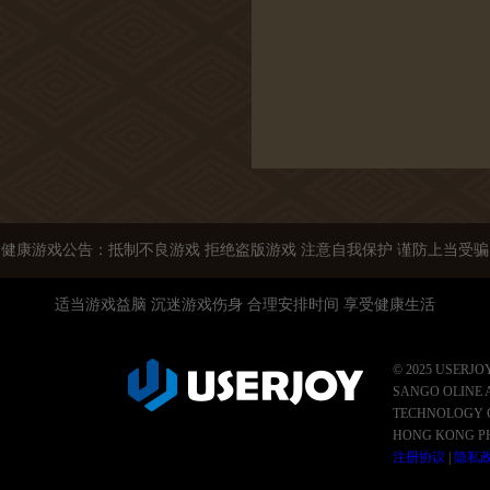
健康游戏公告：抵制不良游戏 拒绝盗版游戏 注意自我保护 谨防上当受骗
适当游戏益脑 沉迷游戏伤身 合理安排时间 享受健康生活
© 2025 USERJO
SANGO OLINE 
TECHNOLOGY C
HONG KONG P
注册协议
|
隐私