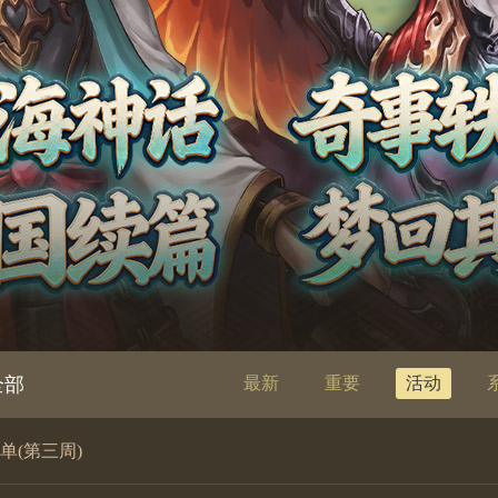
全部
最新
重要
活动
名单(第三周)