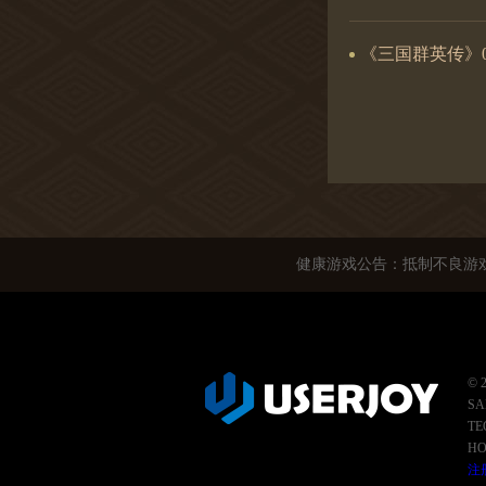
《三国群英传》08
健康游戏公告：抵制不良游戏
© 
SA
TE
HO
注