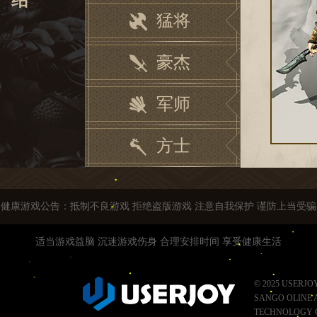
绍
猛将
豪杰
军师
方士
健康游戏公告：抵制不良游戏 拒绝盗版游戏 注意自我保护 谨防上当受骗
适当游戏益脑 沉迷游戏伤身 合理安排时间 享受健康生活
© 2025 USERJO
SANGO OLINE 
TECHNOLOGY C