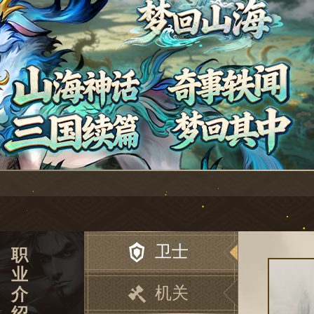
2026/03/09
梦回山海
卫士
职
业
机关
介